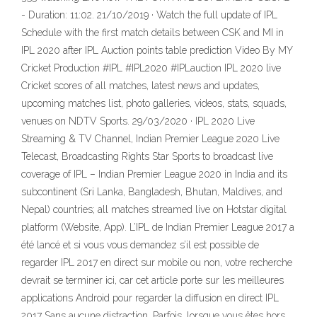
- Duration: 11:02. 21/10/2019 · Watch the full update of IPL
Schedule with the first match details between CSK and MI in
IPL 2020 after IPL Auction points table prediction Video By MY
Cricket Production #IPL #IPL2020 #IPLauction IPL 2020 live
Cricket scores of all matches, latest news and updates,
upcoming matches list, photo galleries, videos, stats, squads,
venues on NDTV Sports. 29/03/2020 · IPL 2020 Live
Streaming & TV Channel, Indian Premier League 2020 Live
Telecast, Broadcasting Rights Star Sports to broadcast live
coverage of IPL – Indian Premier League 2020 in India and its
subcontinent (Sri Lanka, Bangladesh, Bhutan, Maldives, and
Nepal) countries; all matches streamed live on Hotstar digital
platform (Website, App). L’IPL de Indian Premier League 2017 a
été lancé et si vous vous demandez s’il est possible de
regarder IPL 2017 en direct sur mobile ou non, votre recherche
devrait se terminer ici, car cet article porte sur les meilleures
applications Android pour regarder la diffusion en direct IPL
2017 Sans aucune distraction. Parfois, lorsque vous êtes hors