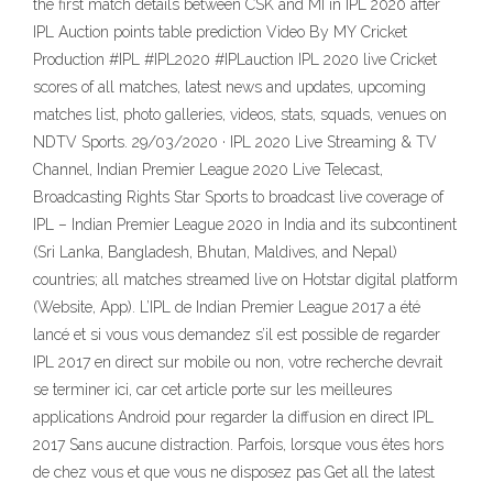
the first match details between CSK and MI in IPL 2020 after
IPL Auction points table prediction Video By MY Cricket
Production #IPL #IPL2020 #IPLauction IPL 2020 live Cricket
scores of all matches, latest news and updates, upcoming
matches list, photo galleries, videos, stats, squads, venues on
NDTV Sports. 29/03/2020 · IPL 2020 Live Streaming & TV
Channel, Indian Premier League 2020 Live Telecast,
Broadcasting Rights Star Sports to broadcast live coverage of
IPL – Indian Premier League 2020 in India and its subcontinent
(Sri Lanka, Bangladesh, Bhutan, Maldives, and Nepal)
countries; all matches streamed live on Hotstar digital platform
(Website, App). L’IPL de Indian Premier League 2017 a été
lancé et si vous vous demandez s’il est possible de regarder
IPL 2017 en direct sur mobile ou non, votre recherche devrait
se terminer ici, car cet article porte sur les meilleures
applications Android pour regarder la diffusion en direct IPL
2017 Sans aucune distraction. Parfois, lorsque vous êtes hors
de chez vous et que vous ne disposez pas Get all the latest